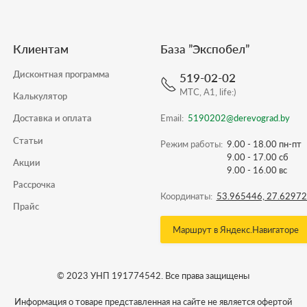
Клиентам
База ”
Экспобел
”
Дисконтная программа
519-02-02
МТС, A1, life:)
Калькулятор
Email:
5190202@derevograd.by
Доставка и оплата
Статьи
Режим работы:
9.00 - 18.00 пн-пт
9.00 - 17.00 сб
Акции
9.00 - 16.00 вс
Рассрочка
Координаты:
53.965446, 27.6297
Прайс
Маршрут в Яндекс.Навигаторе
© 2023 УНП 191774542. Все права защищены
Информация о товаре представленная на сайте не является офертой