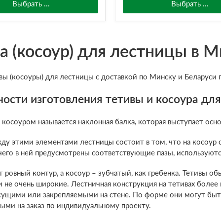
Выбрать ...
Выбрать ...
а (косоур) для лестницы в 
вы (косоуры) для лестницы с доставкой по Минску и Беларуси 
ости изготовления тетивы и косоура для
 косоуром называется наклонная балка, которая выступает осн
ду этими элементами лестницы состоит в том, что на косоур ст
 чего в ней предусмотрены соответствующие пазы, использую
т ровный контур, а косоур – зубчатый, как гребенка. Тетивы об
и не очень широкие. Лестничная конструкция на тетивах более 
ущими или закрепляемыми на стене. По форме они могут быт
ыми на заказ по индивидуальному проекту.