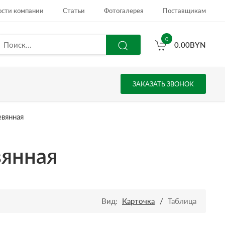
ости компании
Статьи
Фотогалерея
Поставщикам
0
0.00
BYN
ЗАКАЗАТЬ ЗВОНОК
евянная
вянная
Вид:
Карточка
/
Таблица