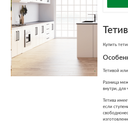
Тетив
Купить тети
Особенн
Тетивой или
Разница меж
внутри, для
Тетива имее
если ступен
свободнонес
изготовленн