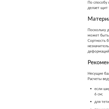
По способу 
делает щит 
Материа
Поскольку д
может быть 
Сортность б
незначитель
деформаций,
Рекомен
Несущие бал
Расчеты ве
если ши
6 см;
для тети