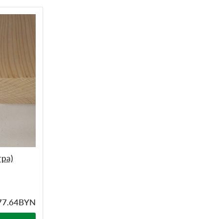
тра)
77.64
BYN