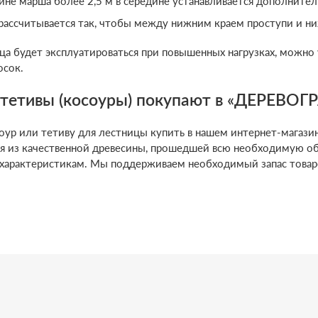
ине марша более 2,5 м в середине устанавливается дополнител
рассчитывается так, чтобы между нижним краем проступи и ниж
ца будет эксплуатироваться при повышенных нагрузках, можно 
осок.
тетивы (косоуры) покупают в «ДЕРЕВОГ
оур или тетиву для лестницы купить в нашем интернет-магаз
я из качественной древесины, прошедшей всю необходимую обр
характеристикам. Мы поддерживаем необходимый запас товаров