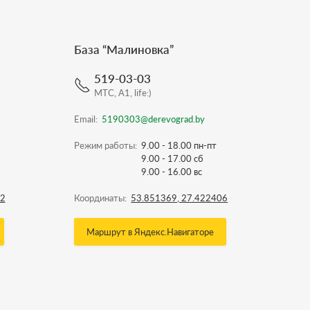
База “
Малиновка
”
519-03-03
МТС, A1, life:)
Email:
5190303@derevograd.by
Режим работы:
9.00 - 18.00 пн-пт
9.00 - 17.00 сб
9.00 - 16.00 вс
22
Координаты:
53.851369, 27.422406
Маршрут в Яндекс.Навигаторе