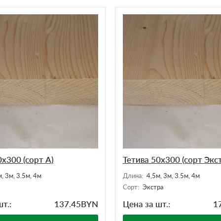
0х300 (сорт А)
Тетива 50х300 (сорт Экс
, 3м, 3.5м, 4м
Длина:
4,5м, 3м, 3.5м, 4м
Сорт:
Экстра
т.:
137.45
BYN
Цена за шт.:
1