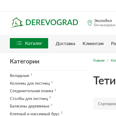
Экспобел
Без выходных
Каталог
Доставка
Клиентам
Ра
Категории
Главная
Ка
1
Вкладыши
Тети
1
Колонны для лестниц
1
Соединительная планка
5
Столбы для лестниц
Сортиров
7
Балясины деревянные
2
Клееный и массивный брус