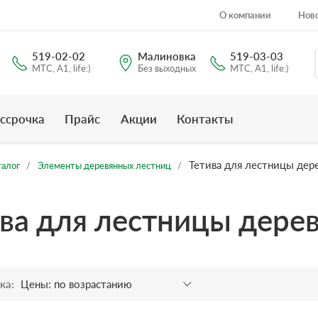
О компании
Нов
519-02-02
Малиновка
519-03-03
МТС, A1, life:)
Без выходных
МТС, A1, life:)
ссрочка
Прайс
Акции
Контакты
Тетива для лестницы дер
талог
Элементы деревянных лестниц
ва для лестницы дере
ка: