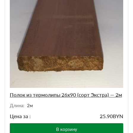
Полок из термолипы 26х90 (сорт Экстра) — 2м
Длина:
2м
Цена за :
25.90
BYN
В корзину