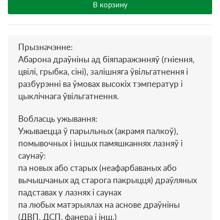
В корзину
Прызначэнне:
Абарона драўніны ад біяпаражэнняў (гніення,
цвілі, грыбка, сіні), залішняга ўвільгатнення і
разбурэнні ва ўмовах высокіх тэмператур і
цыклічнага ўвільгатнення.
Вобласць ужывання:
Ужываецца ў парыльных (акрамя палкоў),
помывочных і іншых памяшканнях лазняў і
саунаў:
па новых або старых (неафарбаваных або
вычышчаных ад старога пакрыцця) драўляных
падставах у лазнях і саунах
па любых матэрыялах на аснове драўніны
(ДВП, ДСП, фанера і інш.)