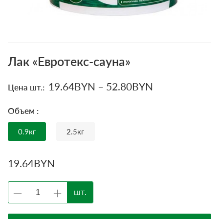
Лак «Евротекс-сауна»
19.64
BYN
–
52.80
BYN
Цена шт.:
Объем :
0.9кг
2.5кг
19.64
BYN
шт.