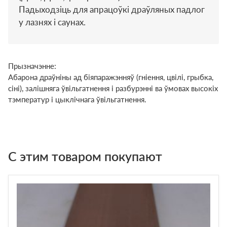
Падыходзіць для апрацоўкі драўляных падлог
у лазнях і саунах.
Прызначэнне:
Абарона драўніны ад біяпаражэнняў (гніення, цвілі, грыбка,
сіні), залішняга ўвільгатнення і разбурэнні ва ўмовах высокіх
тэмператур і цыклічнага ўвільгатнення.
С этим товаром покупают