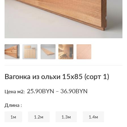
Вагонка из ольхи 15х85 (сорт 1)
25.90
BYN
–
36.90
BYN
Цена м2:
Длина :
1м
1.2м
1.3м
1.4м