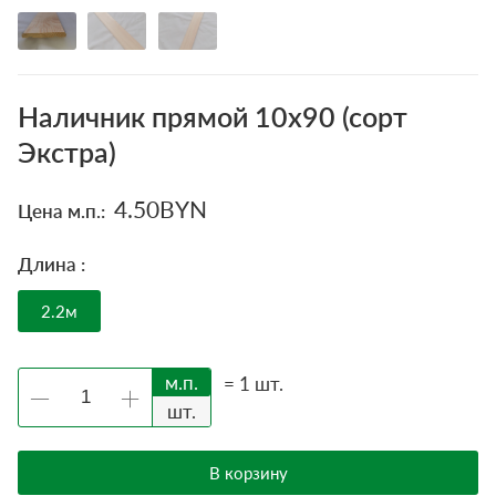
Наличник прямой 10х90 (сорт
Экстра)
4.50
BYN
Цена м.п.:
Длина :
2.2м
м.п.
=
1
шт.
шт.
В корзину