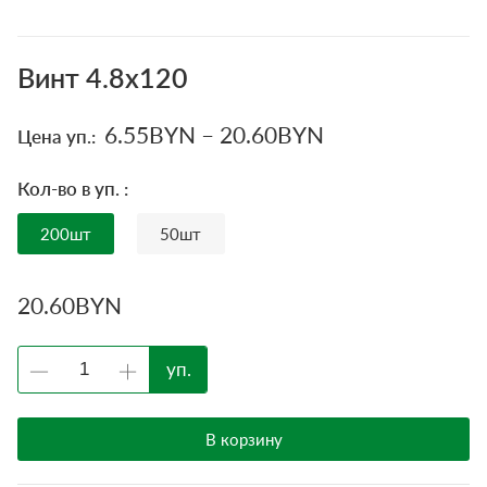
Винт 4.8х120
6.55
BYN
–
20.60
BYN
Цена уп.:
Кол-во в уп. :
200шт
50шт
20.60
BYN
уп.
В корзину